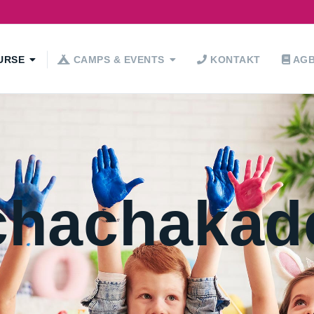
URSE
CAMPS & EVENTS
KONTAKT
AGB
chachakade